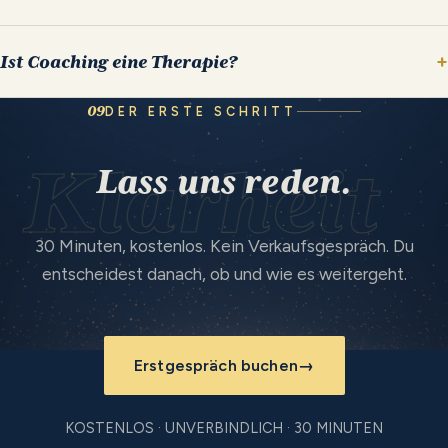
Ist Coaching eine Therapie?
09
DER ERSTE SCHRITT
Klarheit
Lass
uns
reden.
30 Minuten, kostenlos. Kein Verkaufsgespräch. Du
entscheidest danach, ob und wie es weitergeht.
Erstgespräch buchen
→
KOSTENLOS · UNVERBINDLICH · 30 MINUTEN