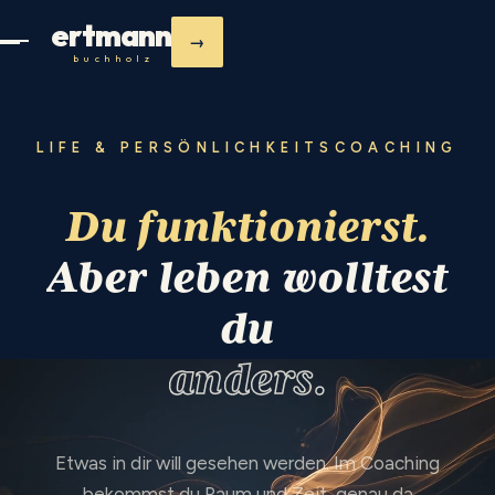
ertmann
→
buchholz
LIFE & PERSÖNLICHKEITSCOACHING
Du
funktionierst.
Aber
leben
wolltest
du
anders.
Etwas in dir will gesehen werden. Im Coaching
bekommst du Raum und Zeit, genau da