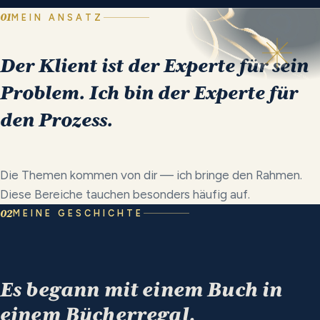
01
MEIN ANSATZ
Der
Klient
ist
der
Experte
für
sein
Problem.
Ich
bin
der
Experte
für
den
Prozess.
Die Themen kommen von dir — ich bringe den Rahmen.
Diese Bereiche tauchen besonders häufig auf.
02
MEINE GESCHICHTE
Es begann mit einem Buch in
einem
Bücherregal.