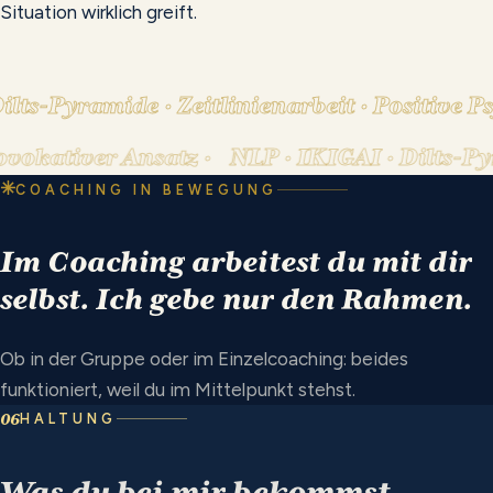
Situation wirklich greift.
ts-Pyramide · Zeitlinienarbeit · Positive P
 Provokativer Ansatz ·
NLP · IKIGAI · Dilts
✳
COACHING IN BEWEGUNG
Im
Coaching
arbeitest
du
mit
dir
selbst.
Ich
gebe
nur
den
Rahmen.
Ob in der Gruppe oder im Einzelcoaching: beides
funktioniert, weil du im Mittelpunkt stehst.
06
HALTUNG
Was
du
bei
mir
bekommst.