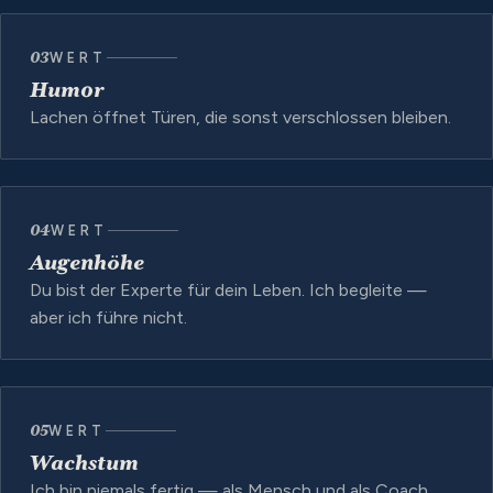
03
WERT
Humor
Lachen öffnet Türen, die sonst verschlossen bleiben.
04
WERT
Augenhöhe
Du bist der Experte für dein Leben. Ich begleite —
aber ich führe nicht.
05
WERT
Wachstum
Ich bin niemals fertig — als Mensch und als Coach.