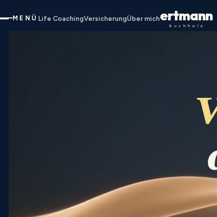
ertmann
MENÜ
Life Coaching
Versicherung
Über mich
buchholz