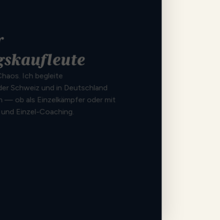
r
gskaufleute
haos. Ich begleite
der Schweiz und in Deutschland
en — ob als Einzelkämpfer oder mit
 und Einzel-Coaching.