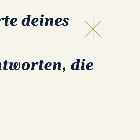
rte
deines
tworten,
die