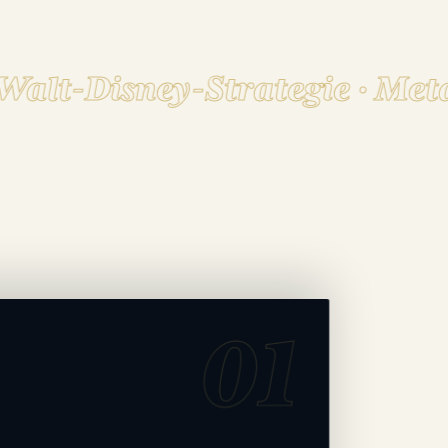
alt-Disney-Strategie · Meta-
01