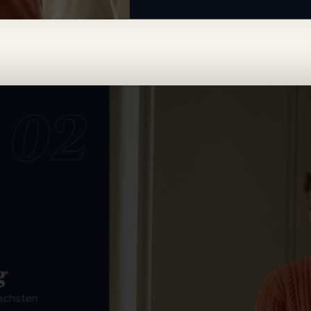
02
g
nächsten