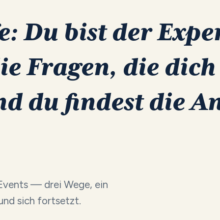
e:
Du
bist
der
Expe
ie
Fragen,
die
dich
nd
du
findest
die
An
Events — drei Wege, ein
nd sich fortsetzt.