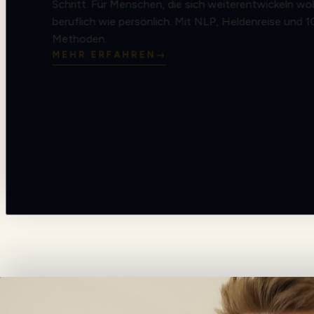
Schritt. Für Menschen, die sich weiterentwickeln wo
beruflich wie persönlich. Mit NLP, Heldenreise und 1
Methoden.
MEHR ERFAHREN
→