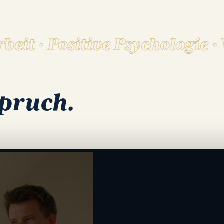
t · Positive Psychologie · W
pruch.