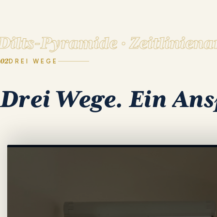
s-Pyramide · Zeitlinienarbei
02
DREI WEGE
Drei
Wege.
Ein
Ans