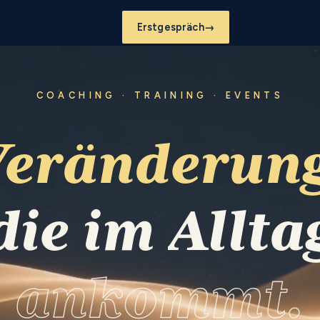
Erstgespräch
→
COACHING · TRAINING · EVENTS
Veränderung
die
im
Allta
ankommt.