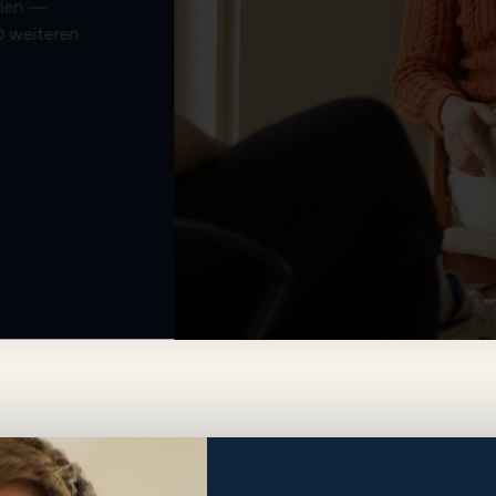
llen —
0 weiteren