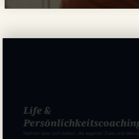
Life &
Persönlichkeitscoachin
Klarheit über sich selbst, die eigenen Ziele und den 